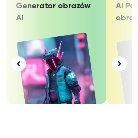
Generator obrazów
AI Po
AI
obra