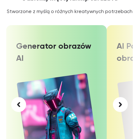
Stworzone z myślą o różnych kreatywnych potrzebach
Generator obrazów
AI Po
AI
obra