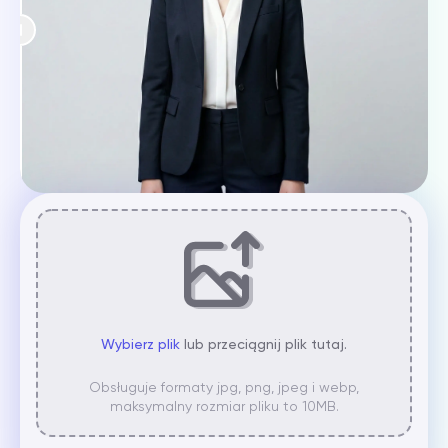
Wybierz plik
lub przeciągnij plik tutaj.
Obsługuje formaty jpg, png, jpeg i webp,
maksymalny rozmiar pliku to 10MB.