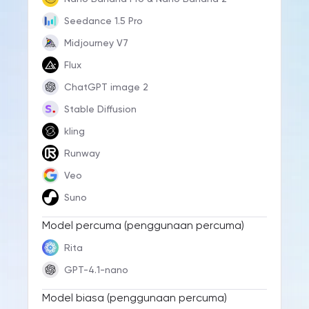
Seedance 1.5 Pro
Midjourney V7
Flux
ChatGPT image 2
Stable Diffusion
kling
Runway
Veo
Suno
Model percuma (penggunaan percuma)
Rita
GPT-4.1-nano
Model biasa (penggunaan percuma)