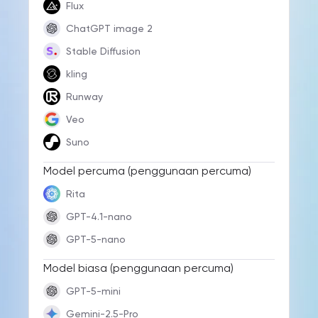
Flux
ChatGPT image 2
Stable Diffusion
kling
Runway
Veo
Suno
Model percuma (penggunaan percuma)
Rita
GPT-4.1-nano
GPT-5-nano
Model biasa (penggunaan percuma)
GPT-5-mini
Gemini-2.5-Pro